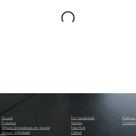
Accueil
Fort Lauderdale
Politique
À propos
Toronto
Conditio
Séjours linguistiques en groupe
New-York
Séjours individuels
Oxford