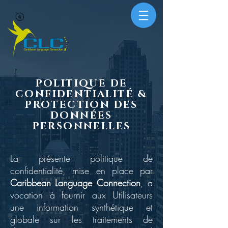
POLITIQUE DE
CONFIDENTIALITÉ &
PROTECTION DES
DONNÉES
PERSONNELLES
La présente politique de
confidentialité, mise en place par
Caribbean Language Connection
, a
vocation à fournir aux Utilisateurs
une information synthétique et
globale sur les traitements de