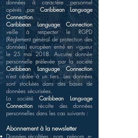
données à caractère personnel
opérés par
Caribbean Language
Connection
.
Caribbean Language Connection
veille à respecter le RGPD
(Règlement général de protection des
données) européen entré en vigueur
le 25 mai 2018. Aucune donnée
personnelle prélevée par la société
Caribbean Language Connection
n’est cédée à un tiers. Les données
sont stockées dans des bases de
données sécurisées.
La société
Caribbean Language
Connection
récolte des données
personnelles dans les cas suivants :
Abonnement à la newsletter
Données récoltées : nom, prénom, e-