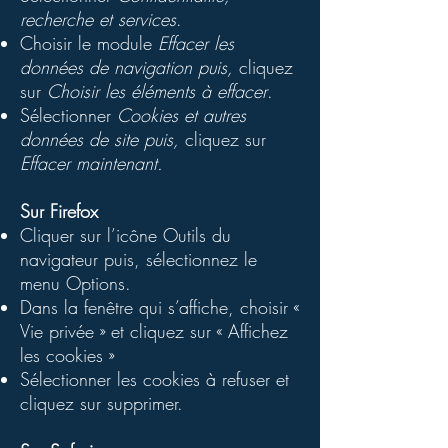
recherche et services
.
Choisir le module
Effacer les
données de navigation puis,
cliquez
sur
Choisir les éléments à effacer
.
Sélectionner
Cookies et autres
données de site puis,
cliquez sur
Effacer maintenant.
Sur Firefox
Cliquer sur l’icône Outils du
navigateur puis, sélectionnez le
menu Options.
Dans la fenêtre qui s’affiche, choisir «
Vie privée » et cliquez sur « Affichez
les cookies »
Sélectionner les cookies à refuser et
cliquez sur supprimer.