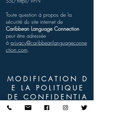
SSL/https/VPN
Toute question à propos de la
sécurité du site internet de
Caribbean Language Connection
peut être adressée
à
privacy@caribbeanlanguageconne
ction.com
.
M O D I F I C A T I O N D
E L A P O L I T I Q U E
D E C O N F I D E N T I A
L I T É
Caribbean Language Connection
se
réserve le droit de faire évoluer la